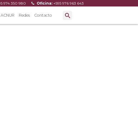
95 974 350 980
Oficina:
+595 976 963 643
ACNUR
Redes
Contacto