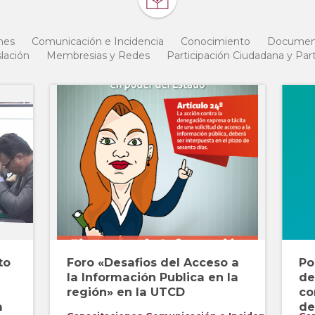
nes
Comunicación e Incidencia
Conocimiento
Document
lación
Membresias y Redes
Participación Ciudadana y Part
to
Foro «Desafios del Acceso a
Po
la Información Publica en la
de
región» en la UTCD
co
a
de