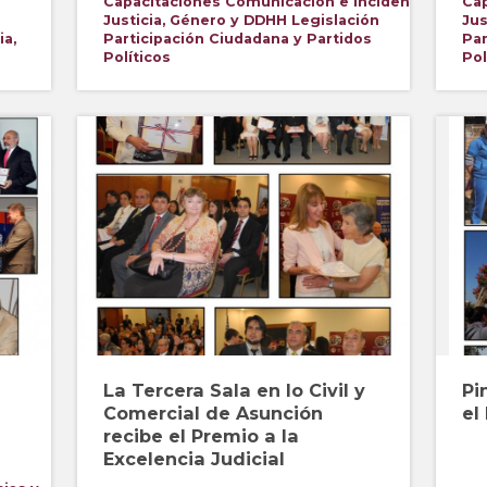
Capacitaciones
Comunicación e Incidencia
Ca
Justicia, Género y DDHH
Legislación
Jus
ia,
Participación Ciudadana y Partidos
Par
Políticos
Pol
La Tercera Sala en lo Civil y
Pi
Comercial de Asunción
el
recibe el Premio a la
Excelencia Judicial