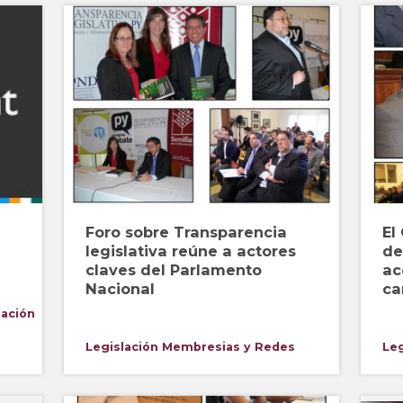
Foro sobre Transparencia
El
legislativa reúne a actores
de
claves del Parlamento
ac
Nacional
ca
lación
Legislación
Membresias y Redes
Leg