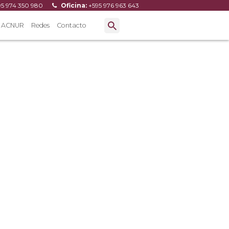
95 974 350 980
Oficina:
+595 976 963 643
ACNUR
Redes
Contacto