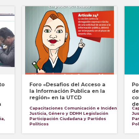
to
Foro «Desafios del Acceso a
Po
la Información Publica en la
de
región» en la UTCD
co
a
de
Capacitaciones
Comunicación e Incidencia
Ca
Justicia, Género y DDHH
Legislación
Jus
ia,
Participación Ciudadana y Partidos
Par
Políticos
Pol