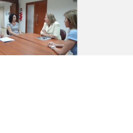
ciedad Civil entregó a
presentante del Ministerio
blico el informe paralelo
SICIC/OEA
islación