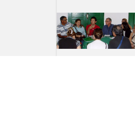
Construyendo Capacidade
en Gobiernos Locales y
Ciudadanía Organizada
Capacitaciones
Legislación
Parti
Ciudadana y Partidos Políticos