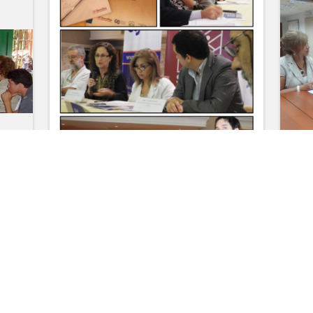
s
Sociedad civil presenta
So
informe sobre grado de
re
cumplimiento de la
Pú
Convención Interamericana
ME
de Lucha Contra la
Corrupción en Paraguay
cipación
Biblioteca
Documentos y Publicaciones
Leg
Legislación