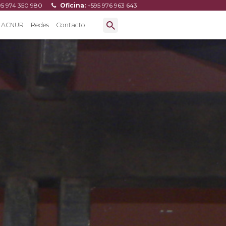
95 974 350 980
Oficina:
+595 976 963 643
ACNUR
Redes
Contacto