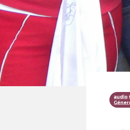
audio
Géner