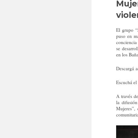
Muje
viol
El grupo 
puso en ma
conciencia 
se desarro
en los Bañ
Descargá a
Escuchá el
A través de
la difusió
Mujeres”, 
comunitaria