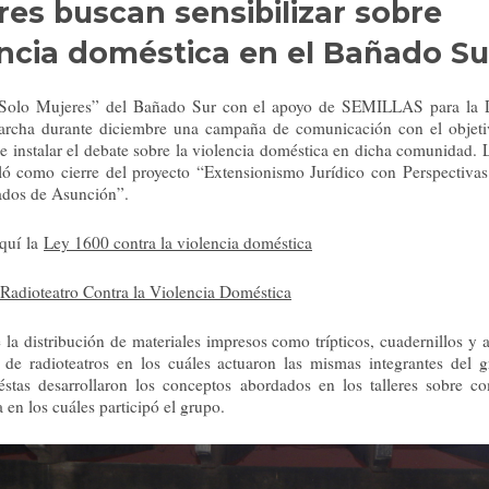
res buscan sensibilizar sobre
encia doméstica en el Bañado Su
“Solo Mujeres” del Bañado Sur con el apoyo de SEMILLAS para la 
rcha durante diciembre una campaña de comunicación con el objeti
e instalar el debate sobre la violencia doméstica en dicha comunidad. L
lló como cierre del proyecto “Extensionismo Jurídico con Perspectiva
ados de Asunción”.
quí la
Ley 1600 contra la violencia doméstica
Radioteatro Contra la Violencia Doméstica
 la distribución de materiales impresos como trípticos, cuadernillos y 
n de radioteatros en los cuáles actuaron las mismas integrantes del 
éstas desarrollaron los conceptos abordados en los talleres sobre c
 en los cuáles participó el grupo.