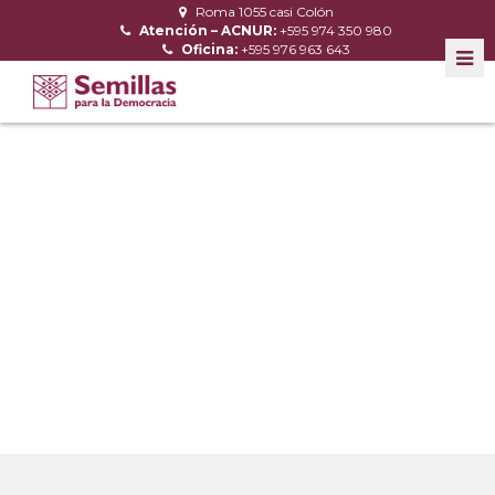
Roma 1055 casi Colón
Atención – ACNUR:
+595 974 350 980
Oficina:
+595 976 963 643