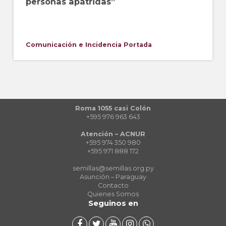
personas apátridas”
Comunicación e Incidencia
Portada
Roma 1055 casi Colón
+595 976 963 643
Atención – ACNUR
+595 974 350 980
+595 971 888 172
semillas@semillas.org.py
Asunción – Paraguay
Contacto
Quienes Somos
Seguinos en