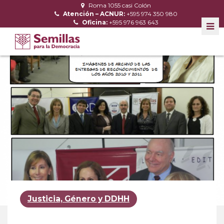
Roma 1055 casi Colón
Atención – ACNUR:
+595 974 350 980
Oficina:
+595 976 963 643
Justicia, Género y DDHH