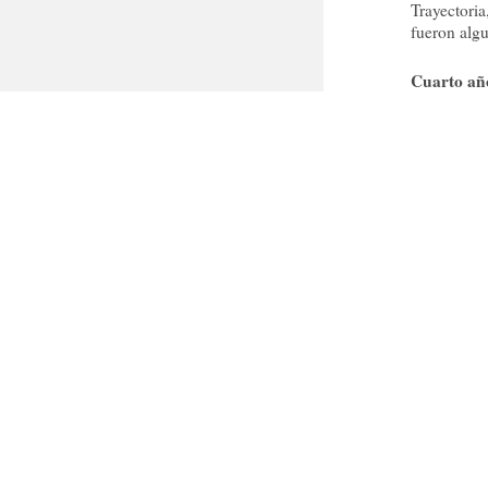
Trayectoria
fueron algu
Cuarto añ
Tras una m
este año e
AVINA, VI
evaluados 
Comercial.
Los trabaj
además con
recopilaci
fueron real
El Grupo d
Doctores P
analizar la
cada Juzga
Grupo de J