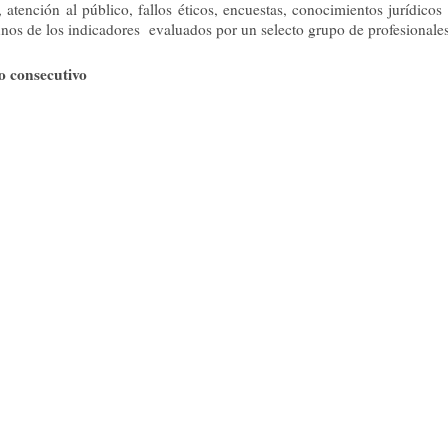
, atención al público, fallos éticos, encuestas, conocimientos jurídicos 
nos de los indicadores evaluados por un selecto grupo de profesionales
o consecutivo
uy buena experiencia desde el año 2008, SEMILLAS llevó adelante
l “Premio ala Excelencia Judicial”, en esta edición con el apoyo de l
SION Banco, y los auspicios de Librería INTERCONTINENTAL. Este 
los Juzgados de Justicia Letrada de la Capital, correspondientes al Fu
os de relevamiento de datos fueron realizados por el Grupo de Investi
tó en este año con la colaboración de un grupo de dos Jóvenes Voluntar
ón de datos del indicador “Atención al Público”. Estos trabajos de in
izados desde el mes de Julio a Octubre del año 2011.
e Expertos para el “Premio ala Excelencia Judicial2011” fue conform
edro Benítez Bernal, Antonia Irigoitia y Luis Mauricio Domíngue
 información proveída por el Grupo de Investigadores y los puntajes al
do, el Grupo de Expertos decidió elevar una dupla de candidatos al
urados.