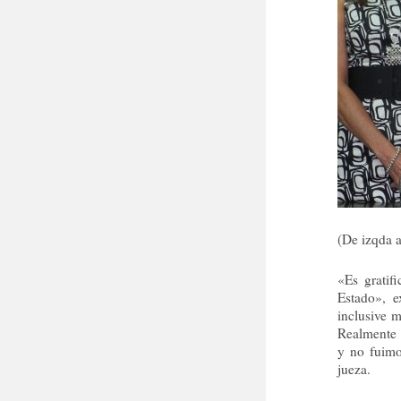
(De izqda a
«Es gratif
Estado», e
inclusive m
Realmente 
y no fuimo
jueza.