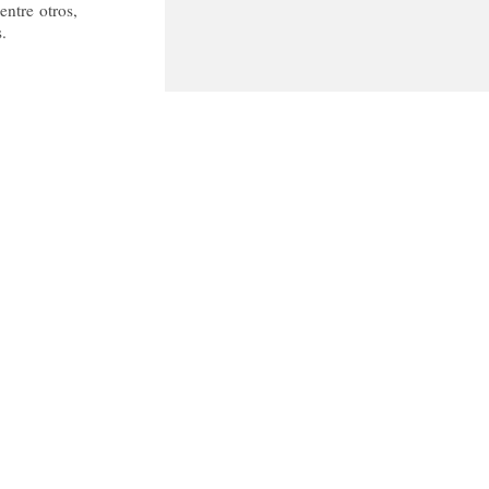
entre otros,
.
 nuevamente
a Fundación
año fueron
ero Civil y
gadores que
ios para la
vestigación
ado por los
z. Luego de
canzados por
 Premio, al