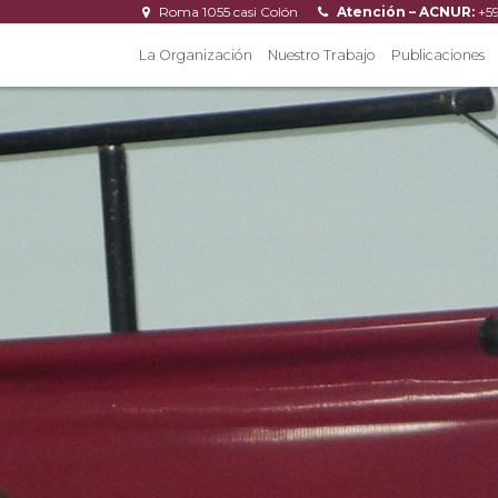
Roma 1055 casi Colón
Atención – ACNUR:
+5
La Organización
Nuestro Trabajo
Publicaciones