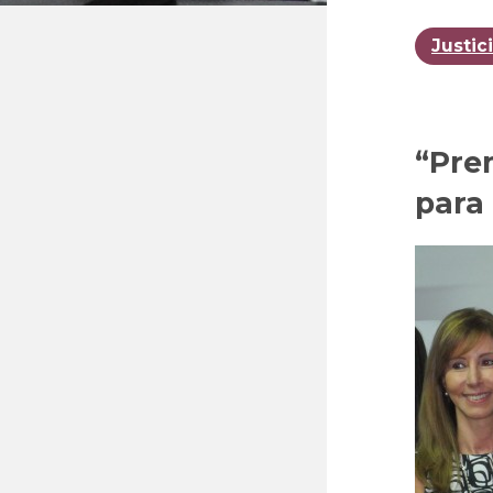
Justic
“Prem
para 