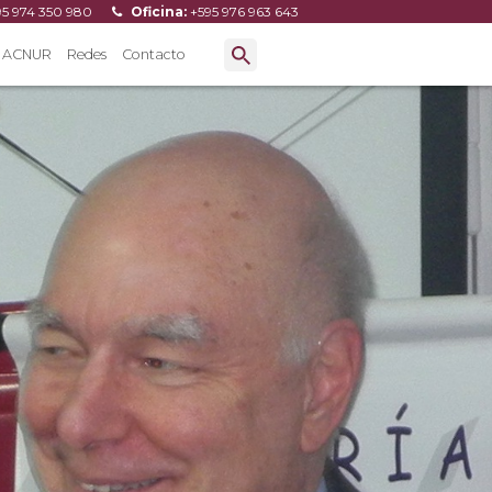
95 974 350 980
Oficina:
+595 976 963 643
ACNUR
Redes
Contacto