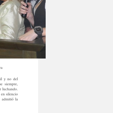
ra
il y no del
ue siempre,
ir luchando.
en silencio
 admitió la