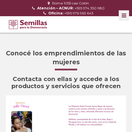
Roma 1055 casi Colón
Atención – ACNUR:
+595 974 350 980
Oficina:
+595 976 963 643
Conocé los emprendimientos de las
mujeres
Contacta con ellas y accede a los
productos y servicios que ofrecen