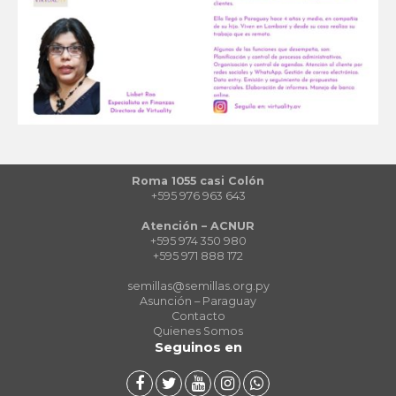
Roma 1055 casi Colón
+595 976 963 643
Atención – ACNUR
+595 974 350 980
+595 971 888 172
semillas@semillas.org.py
Asunción – Paraguay
Contacto
Quienes Somos
Seguinos en