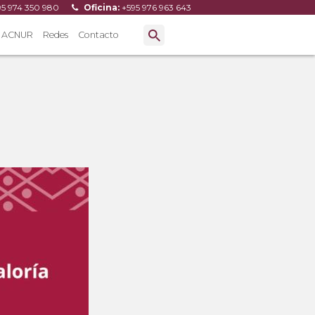
95 974 350 980
Oficina:
+595 976 963 643
ACNUR
Redes
Contacto