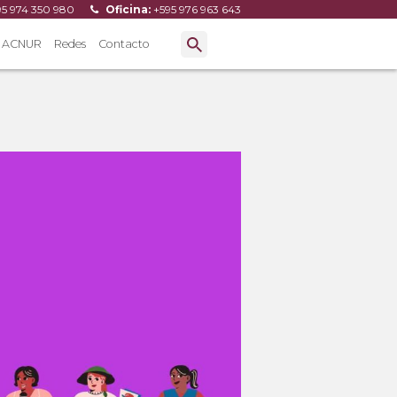
95 974 350 980
Oficina:
+595 976 963 643
ACNUR
Redes
Contacto