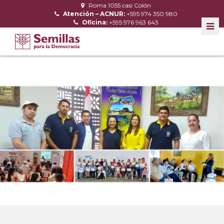
Roma 1055 casi Colón
Atención – ACNUR:
+595 974 350 980
Oficina:
+595 976 963 643