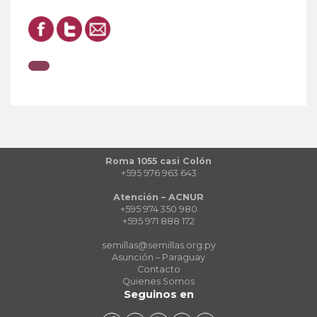
Roma 1055 casi Colón
+595 976 963 643
Atención – ACNUR
+595 974 350 980
+595 971 888 172
semillas@semillas.org.py
Asunción – Paraguay
Contacto
Quienes Somos
Seguinos en