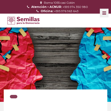
Roma 1055 casi Colón
Atención – ACNUR:
+595 974 350 980
Oficina:
+595 976 963 643