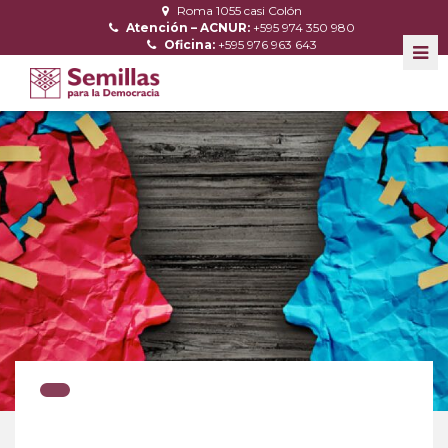
Roma 1055 casi Colón
Atención – ACNUR:
+595 974 350 980
Oficina:
+595 976 963 643