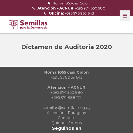
Roma 1055 casi Colón
Atención – ACNUR:
+595 974 350 980
Oficina:
+595 976 963 643
Dictamen de Auditoria 2020
Roma 1055 casi Colón
+595 976 963 643
Atención – ACNUR
+595 974 350 980
+595 971 888 172
semillas@semillas.org.py
Asunción – Paraguay
Contacto
Quienes Somos
Seguinos en