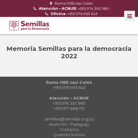
Roma 1055 casi Colón
Atención – ACNUR:
+595 974 350 980
Oficina:
+595 976 963 643
Memoria Semillas para la democracia
2022
Roma 1055 casi Colón
+595 976 963 643
Atención – ACNUR
+595 974 350 980
+595 971 888 172
semillas@semillas.org.py
Asunción – Paraguay
Contacto
Quienes Somos