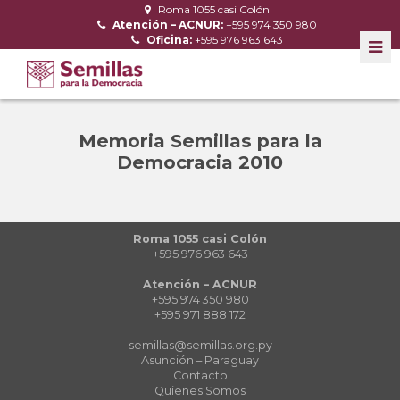
Roma 1055 casi Colón
Atención – ACNUR:
+595 974 350 980
Oficina:
+595 976 963 643
Memoria Semillas para la
Democracia 2010
Roma 1055 casi Colón
+595 976 963 643
Atención – ACNUR
+595 974 350 980
+595 971 888 172
semillas@semillas.org.py
Asunción – Paraguay
Contacto
Quienes Somos