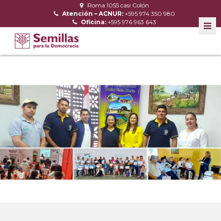
Roma 1055 casi Colón
Atención – ACNUR:
+595 974 350 980
Oficina:
+595 976 963 643