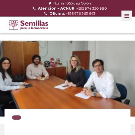
Roma 1055 casi Colón
Atención – ACNUR:
+595 974 350 980
Oficina:
+595 976 963 643