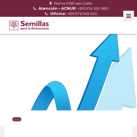
Roma 1055 casi Colón
Atención – ACNUR:
+595 974 350 980
Oficina:
+595 976 963 643