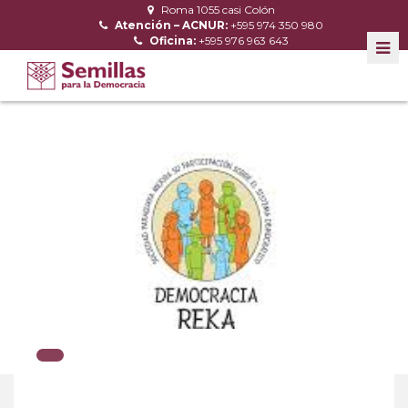
Roma 1055 casi Colón
Atención – ACNUR:
+595 974 350 980
Oficina:
+595 976 963 643