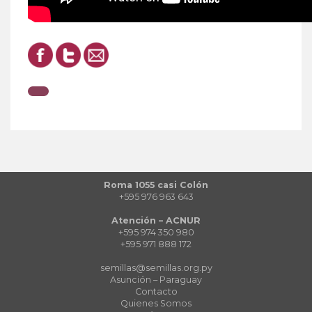
Roma 1055 casi Colón
+595 976 963 643
Atención – ACNUR
+595 974 350 980
+595 971 888 172
semillas@semillas.org.py
Asunción – Paraguay
Contacto
Quienes Somos