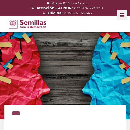
Roma 1055 casi Colón
Atención – ACNUR:
+595 974 350 980
Oficina:
+595 976 963 643