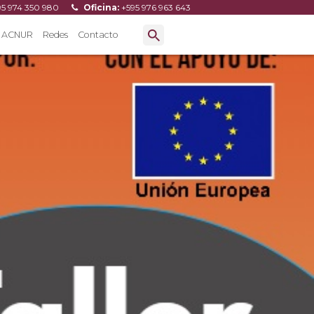
95 974 350 980
Oficina:
+595 976 963 643
ACNUR
Redes
Contacto