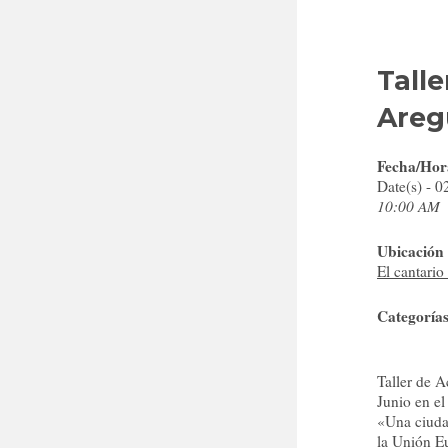
Tall
Areg
Fecha/Hor
Date(s) - 
10:00 AM
Ubicación
El cantario
Categoría
Taller de A
Junio en el
«Una ciuda
la Unión E