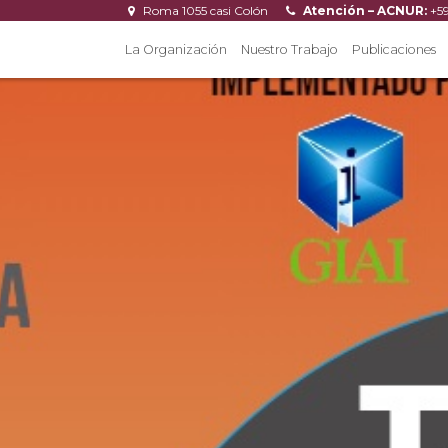
Roma 1055 casi Colón
Atención – ACNUR:
+5
La Organización
Nuestro Trabajo
Publicaciones