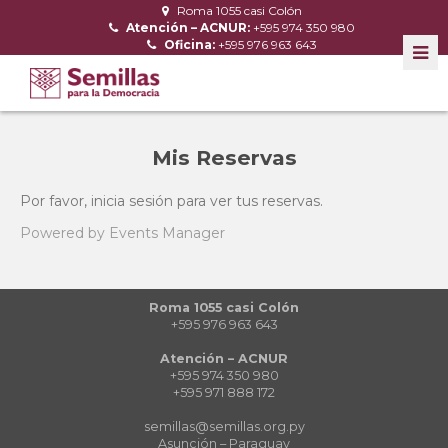
Roma 1055 casi Colón
Atención – ACNUR:
+595 974 350 980
Oficina:
+595 976 963 643
Mis Reservas
Por favor,
inicia sesión
para ver tus reservas.
Powered by
Events Manager
Roma 1055 casi Colón
+595 976 963 643
Atención – ACNUR
+595 974 350 980
+595 971 888 172
semillas@semillas.org.py
Asunción – Paraguay