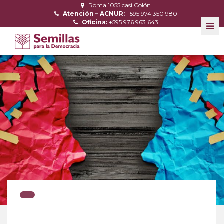
Roma 1055 casi Colón
Atención – ACNUR:
+595 974 350 980
Oficina:
+595 976 963 643