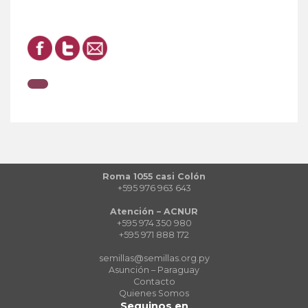
Roma 1055 casi Colón
+595 976 963 643
Atención – ACNUR
+595 974 350 980
+595 971 888 172
semillas@semillas.org.py
Asunción – Paraguay
Contacto
Quienes Somos
Seguinos en