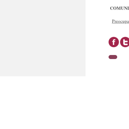
COMUNI
Preocupa 
Roma 1055 casi Colón
+595 976 963 643