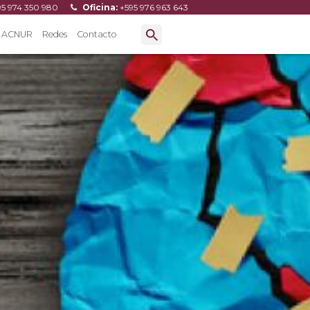
95 974 350 980
Oficina:
+595 976 963 643
ACNUR
Redes
Contacto