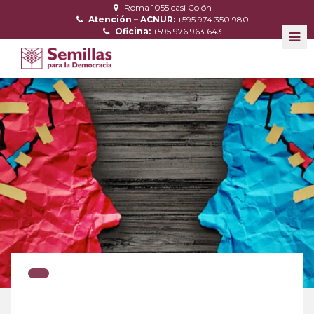
Roma 1055 casi Colón
Atención – ACNUR:
+595 974 350 980
Oficina:
+595 976 963 643