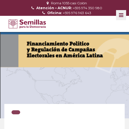
Roma 1055 casi Colón
Atención – ACNUR:
+595 974 350 980
Oficina:
+595 976 963 643