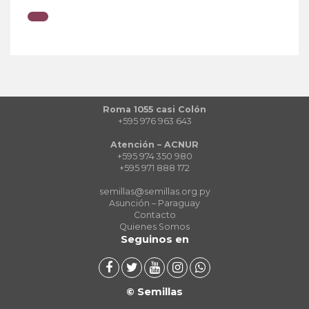
Roma 1055 casi Colón
+595 976 963 643
Atención – ACNUR
+595 974 350 980
+595 971 888 172
semillas@semillas.org.py
Asunción – Paraguay
Contacto
Quienes Somos
Seguinos en
© Semillas