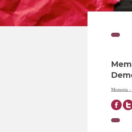
Memor
Demo
Memoria – 