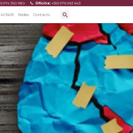
95 974 350 980
Oficina:
+595 976 963 643
ACNUR
Redes
Contacto