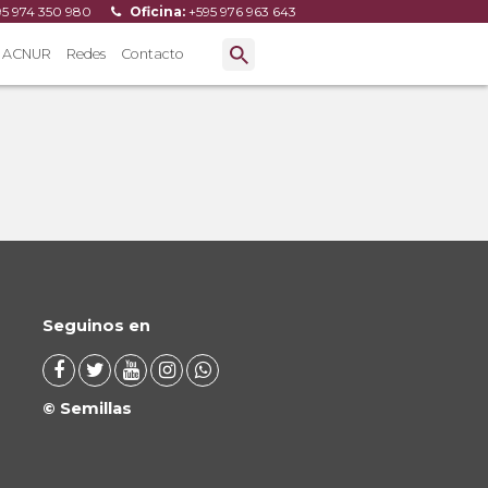
95 974 350 980
Oficina:
+595 976 963 643
ACNUR
Redes
Contacto
Seguinos en
© Semillas