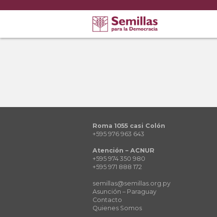
Roma 1055 casi Colón
+595 976 963 643
Atención – ACNUR
+595 974 350 980
+595 971 888 172
semillas@semillas.org.py
Asunción – Paraguay
Contacto
Quienes Somos