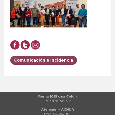
Comunicación e Incidencia
Roma 1055 casi Colón
+595 976 963 643
Atención – ACNUR
+595 974 350 980