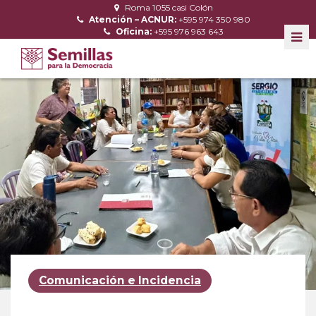
Roma 1055 casi Colón
Atención – ACNUR:
+595 974 350 980
Oficina:
+595 976 963 643
Comunicación e Incidencia