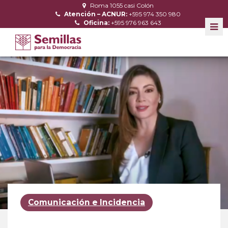
Roma 1055 casi Colón
Atención – ACNUR:
+595 974 350 980
Oficina:
+595 976 963 643
Comunicación e Incidencia