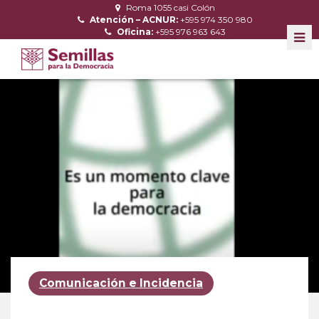
Roma 1055 casi Colón
Atención – ACNUR:
+595 974 350 980
Oficina:
+595 976 963 643
Comunicación e Incidencia