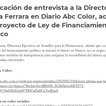
cación de entrevista a la Direct
a Ferrara en Diario Abc Color, a
proyecto de Ley de Financiamie
ico
ara, Directora Ejecutiva de Semillas para la Democracia, afirmó que co
d del financiamiento político se trazará el dinero en blanco, no en negro
tras medidas de transparencia para asegurar la trazabilidad del dinero qu
añas electorales.
c Color:
w.abc.com.py/edicion-impresa/politica/2020/02/16/ferrara-afirma-que-la
-dinero-en-blanco/?fbclid=IwAR0sQL-SG8tNeoo8JFS57J-
r78nQZuGxlu87H0CnDa6Cu3wiEmA
n en redes sociales:
ww.facebook.com/113715322041008/posts/2757926767619837/