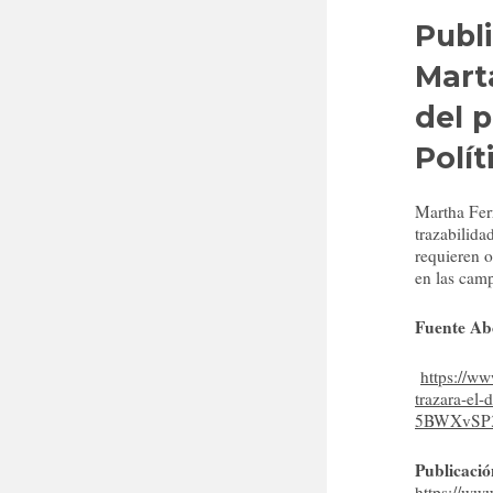
Publi
Mart
del 
Polít
Martha Ferr
trazabilida
requieren o
en las camp
Fuente Ab
https://ww
trazara-el
5BWXvSP3
Publicació
https://w