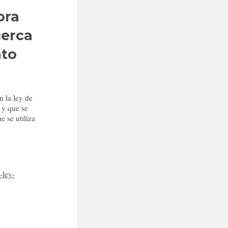
ora
cerca
nto
n la ley de
; y que se
e se utiliza
-ley-