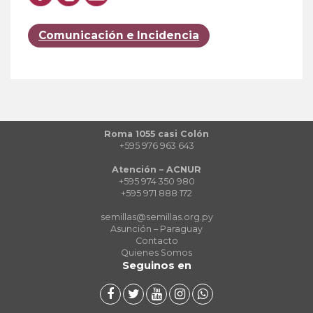
Comunicación e Incidencia
Roma 1055 casi Colón
+595 976 963 643
Atención – ACNUR
+595 974 350 980
+595 971 888 172
semillas@semillas.org.py
Asunción – Paraguay
Contacto
Quienes Somos
Seguinos en