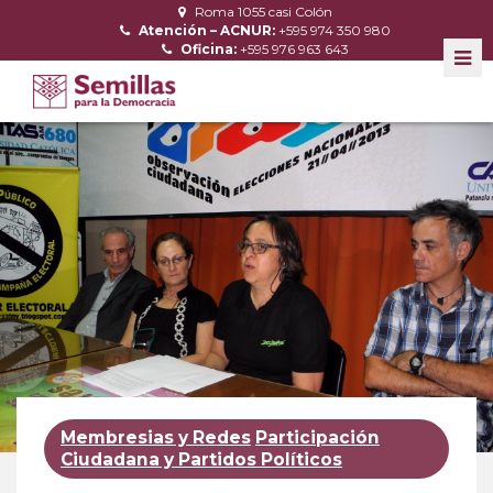
Roma 1055 casi Colón
Atención – ACNUR:
+595 974 350 980
Oficina:
+595 976 963 643
Membresias y Redes
Participación
Ciudadana y Partidos Políticos