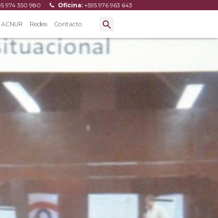
95 974 350 980
Oficina:
+595 976 963 643
ACNUR
Redes
Contacto