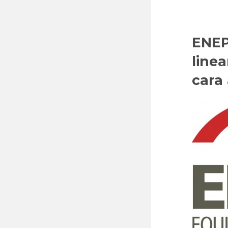
ENEP
line
cara 