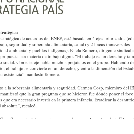
tratégica
stratégica de acuerdos del ENEP, está basada en 4 ejes priorizados (ed
abajo, seguridad y soberanía alimentaria, salud) y 2 líneas transversales
lidad ambiental y pueblos indígenas). Estela Romero, dirigente sindical 
propuestas en materia de trabajo digno. “El trabajo es un derecho y ta
 social. Con este eje había muchos prejuicios en el grupo. Habiendo 
cio, el trabajo se convierte en un derecho, y entra la dimensión del Esta
su existencia” manifestó Romero.
to a la soberanía alimentaria y seguridad, Carmen Cosp, miembro del 
manifestó que la gran pregunta que se hicieron fue dónde poner el foco
que era necesario invertir en la primera infancia. Erradicar la desnutric
d absoluta”, recalcó.
González, periodista y escritor expuso los acuerdos sobre el eje Educac
bito que el grupo abordó con especial énfasis por la importancia que tie
ón de ciudadanía. “Queremos instalar la Cultura como una PRIORIDAD.