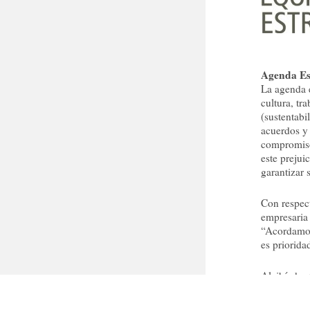
Agenda Es
La agenda e
cultura, tr
(sustentabi
acuerdos y 
compromiso
este prejui
garantizar 
Con respec
empresaria 
“Acordamos 
es priorida
Alcibíades 
Cultura, ám
construcci