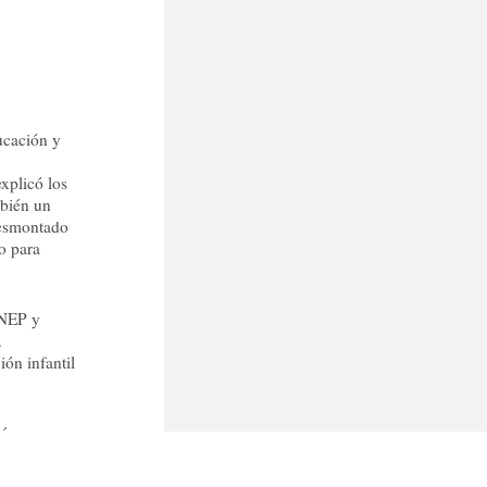
ucación y
explicó los
mbién un
desmontado
do para
ENEP y
.
ión infantil
ión y
ne en la
 Con el