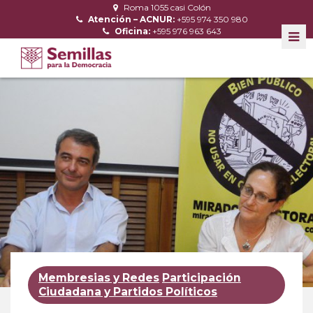
Roma 1055 casi Colón
Atención – ACNUR:
+595 974 350 980
Oficina:
+595 976 963 643
Membresias y Redes
Participación
Ciudadana y Partidos Políticos