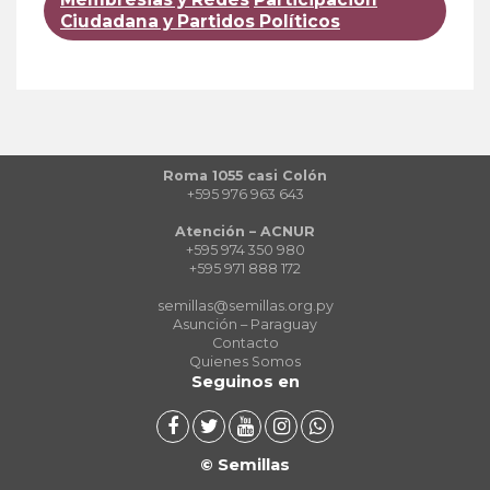
Ciudadana y Partidos Políticos
Roma 1055 casi Colón
+595 976 963 643
Atención – ACNUR
+595 974 350 980
+595 971 888 172
semillas@semillas.org.py
Asunción – Paraguay
Contacto
Quienes Somos
Seguinos en
© Semillas