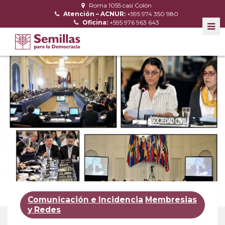
Roma 1055 casi Colón
Atención – ACNUR:
+595 974 350 980
Oficina:
+595 976 963 643
Comunicación e Incidencia
Membresias
y Redes