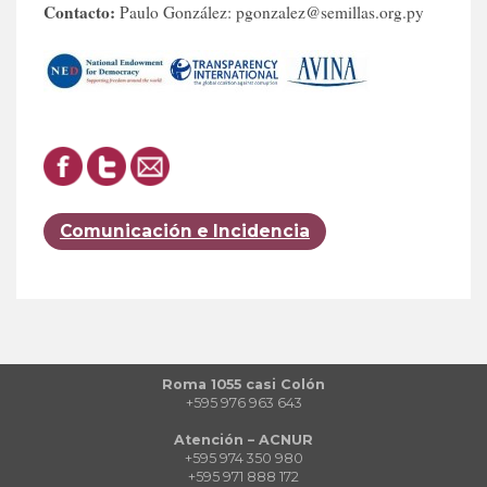
Contacto:
Paulo González: pgonzalez@semillas.org.py
Comunicación e Incidencia
Roma 1055 casi Colón
+595 976 963 643
Atención – ACNUR
+595 974 350 980
+595 971 888 172