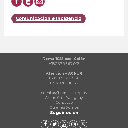
Comunicación e Incidencia
Roma 1055 casi Colón
+595 976 963 643
Atención – ACNUR
+595 974 350 980
+595 971 888 172
semillas@semillas.org.py
Asunción – Paraguay
Contacto
Quienes Somos
Seguinos en