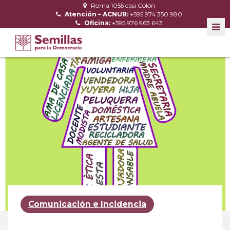
Roma 1055 casi Colón
Atención – ACNUR:
+595 974 350 980
Oficina:
+595 976 963 643
Comunicación e Incidencia