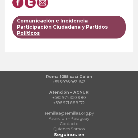
Comunicación e Incidencia
Participación Ciudadana y Partidos
Políticos
Roma 1055 casi Colón
+595 976 963 643
Atención – ACNUR
+595 974 350 980
+595 971 888 172
semillas@semillas.org.py
Asunción – Paraguay
Contacto
Quienes Somos
Seguinos en