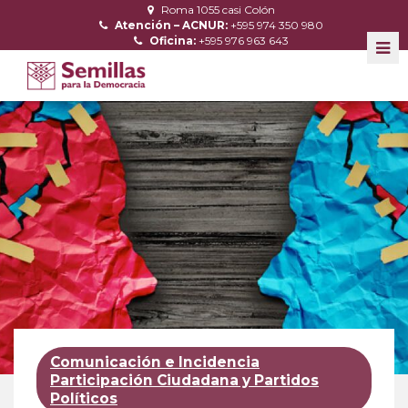
Roma 1055 casi Colón
Atención – ACNUR:
+595 974 350 980
Oficina:
+595 976 963 643
Comunicación e Incidencia
Participación Ciudadana y Partidos
Políticos