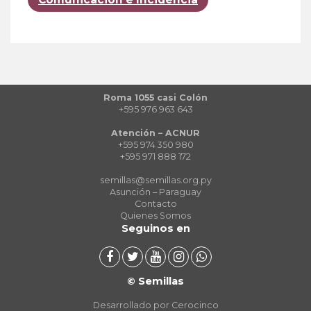
Roma 1055 casi Colón
+595 976 963 643
Atención – ACNUR
+595 974 350 980
+595 971 888 172
semillas@semillas.org.py
Asunción – Paraguay
Contacto
Quienes Somos
Seguinos en
© Semillas
Desarrollado por Cerocinco