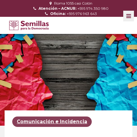
Roma 1055 casi Colón
Atención – ACNUR:
+595 974 350 980
Oficina:
+595 976 963 643
Comunicación e Incidencia