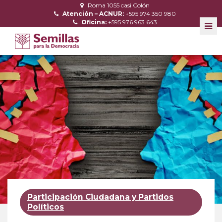
Roma 1055 casi Colón
Atención – ACNUR:
+595 974 350 980
Oficina:
+595 976 963 643
Participación Ciudadana y Partidos
Políticos