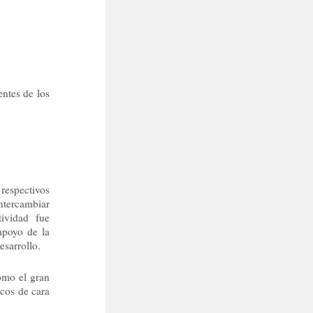
entes de los
 respectivos
ntercambiar
tividad fue
apoyo de la
sarrollo.
omo el gran
icos de cara