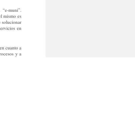
 “e-muni”.
el mismo es
 solucionar
ervicios en
en cuanto a
rocesos y a
puede hacer
sarrollo, el
do de hacer
os algunos
 relegados
 que estamos