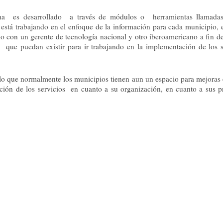
ma es desarrollado a través de módulos o herramientas llamadas
está trabajando en el enfoque de la información para cada municipio, 
 con un gerente de tecnología nacional y otro iberoamericano a fin de
s que puedan existir para ir trabajando en la implementación de los s
lo que normalmente los municipios tienen aun un espacio para mejoras 
ación de los servicios en cuanto a su organización, en cuanto a sus p
programa se trata de sumar al Paraguay a través de 21 municipios.
 pretende a través de esos ejemplos en un año es mostrar lo que se 
ón, apoyo político, con un equipo técnico orientado del trabajo al de
on herramienta y tecnología”, según Pasco.
compañeros vamos a ir fortaleciendo más y esquematizar más, tratan
euniones periódicas para poder avanzar todos juntos porque tenem
s muy avanzados que han hecho 100% el trabajo y algunos un poco
a seguramente de practicidad y de familiarizarse con las herramientas
elante”, explico Osvaldo Leiva, intendente de la ciudad de Aregua.