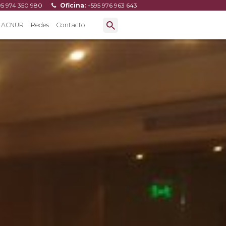
95 974 350 980
Oficina:
+595 976 963 643
ACNUR
Redes
Contacto