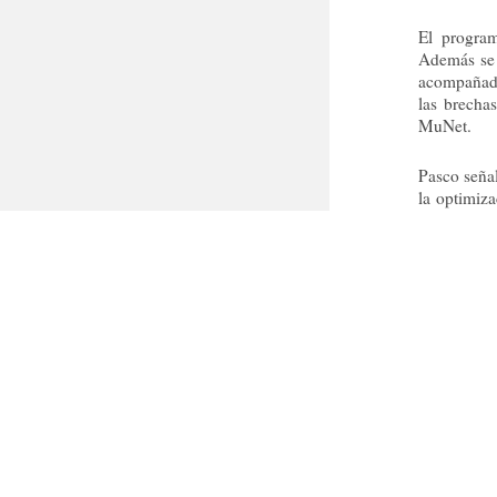
El progra
Además se 
acompañado
las brecha
MuNet.
Pasco seña
la optimiz
través del 
“Lo que se
con: decisi
servicio; c
“…con los 
algunas r
compañero
por la falt
teniendo ad