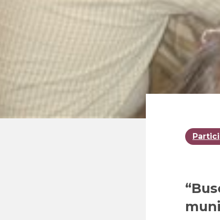
Partic
“Bus
muni